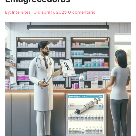
By:
Intersites
On:
abril 17, 2025
0 comentário