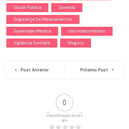
Saúde Pública
Saxenda
Segurança De Medicamentos
Supervisão Médica
Uso Indiscriminado
Vigilância Sanitária
Wegovy
Navegação
Post Anterior
Próximo Post
de
Post
0
Classificação do art
igo