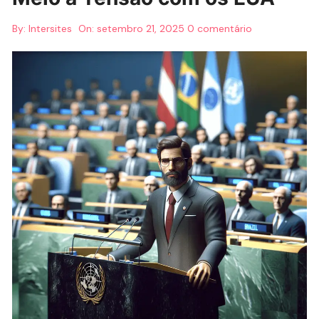
By:
Intersites
On:
setembro 21, 2025
0 comentário