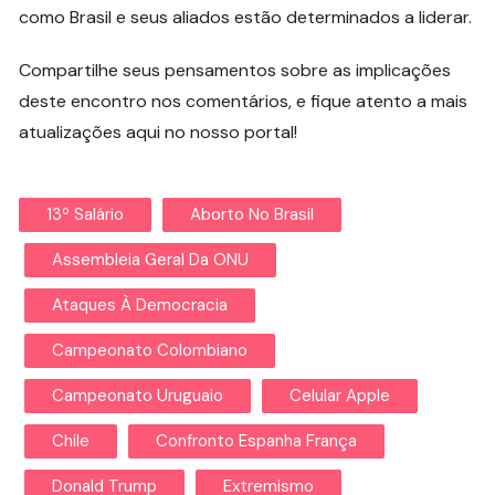
como Brasil e seus aliados estão determinados a liderar.
Compartilhe seus pensamentos sobre as implicações
deste encontro nos comentários, e fique atento a mais
atualizações aqui no nosso portal!
13º Salário
Aborto No Brasil
Assembleia Geral Da ONU
Ataques À Democracia
Campeonato Colombiano
Campeonato Uruguaio
Celular Apple
Chile
Confronto Espanha França
Donald Trump
Extremismo