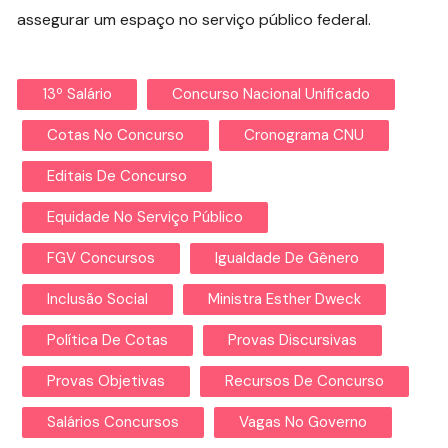
assegurar um espaço no serviço público federal.
13º Salário
Concurso Nacional Unificado
Cotas No Concurso
Cronograma CNU
Editais De Concurso
Equidade No Serviço Público
FGV Concursos
Igualdade De Gênero
Inclusão Social
Ministra Esther Dweck
Política De Cotas
Provas Discursivas
Provas Objetivas
Recursos De Concurso
Salários Concursos
Vagas No Governo