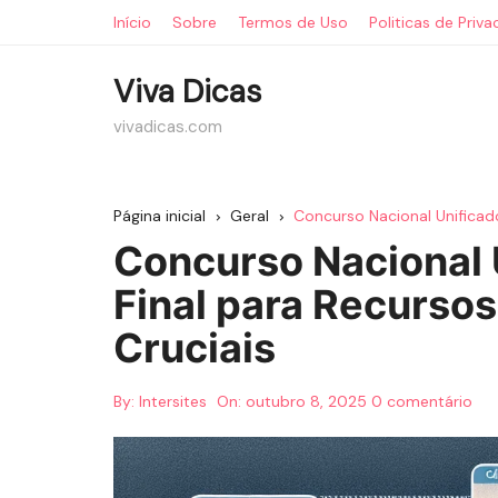
Ir
Início
Sobre
Termos de Uso
Politicas de Priv
para
o
Viva Dicas
conteúdo
vivadicas.com
Página inicial
Geral
Concurso Nacional Unificado
Concurso Nacional 
Final para Recursos
Cruciais
By:
Intersites
On:
outubro 8, 2025
0 comentário