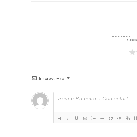
Post
Class
Inscrever-se
{