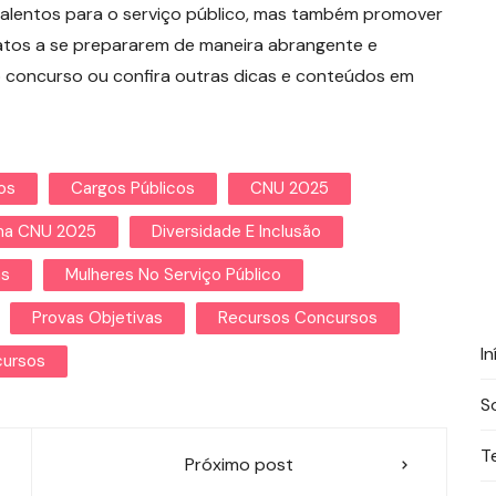
talentos para o serviço público, mas também promover
datos a se prepararem de maneira abrangente e
o concurso ou confira outras dicas e conteúdos em
os
Cargos Públicos
CNU 2025
ma CNU 2025
Diversidade E Inclusão
as
Mulheres No Serviço Público
Provas Objetivas
Recursos Concursos
In
cursos
S
T
Próximo post