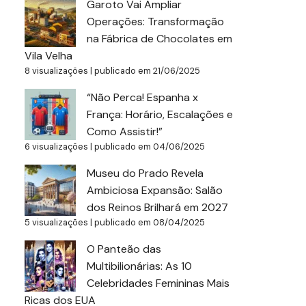
Garoto Vai Ampliar
Operações: Transformação
na Fábrica de Chocolates em
Vila Velha
8 visualizações
|
publicado em 21/06/2025
“Não Perca! Espanha x
França: Horário, Escalações e
Como Assistir!”
6 visualizações
|
publicado em 04/06/2025
Museu do Prado Revela
Ambiciosa Expansão: Salão
dos Reinos Brilhará em 2027
5 visualizações
|
publicado em 08/04/2025
O Panteão das
Multibilionárias: As 10
Celebridades Femininas Mais
Ricas dos EUA