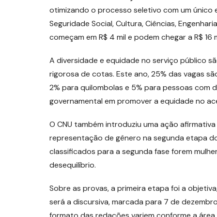
otimizando o processo seletivo com um único 
Seguridade Social, Cultura, Ciências, Engenhari
começam em R$ 4 mil e podem chegar a R$ 16 m
A diversidade e equidade no serviço público s
rigorosa de cotas. Este ano, 25% das vagas sã
2% para quilombolas e 5% para pessoas com def
governamental em promover a equidade no ace
O CNU também introduziu uma ação afirmativa v
representação de gênero na segunda etapa d
classificados para a segunda fase forem mulhe
desequilíbrio.
Sobre as provas, a primeira etapa foi a objetiv
será a discursiva, marcada para 7 de dezembr
formato das redações variem conforme a área