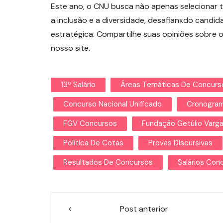
Este ano, o CNU busca não apenas selecionar 
a inclusão e a diversidade, desafianκdo candi
estratégica. Compartilhe suas opiniões sobre 
nosso site.
13º Salário
Áreas Temáticas De Concurs
Concurso Nacional Unificado
Cronogra
FGV Concursos
Fundação Getúlio Varg
Política De Cotas
Provas Discursivas
Resultados De Concursos
Salários Con
Navegação
Post anterior
de