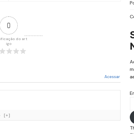
P
C
0
ificação do art
igo
A
m
a
Acessar
E
}
[+]
T