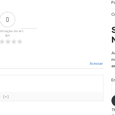
P
C
0
ificação do art
igo
A
m
Acessar
a
E
}
[+]
T