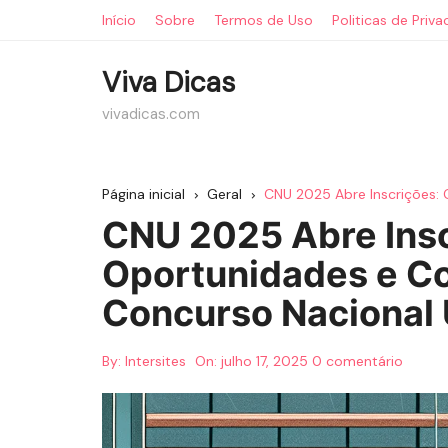
Ir
Início
Sobre
Termos de Uso
Politicas de Priv
para
o
Viva Dicas
conteúdo
vivadicas.com
Página inicial
Geral
CNU 2025 Abre Inscrições: 
CNU 2025 Abre Insc
Oportunidades e Co
Concurso Nacional 
By:
Intersites
On:
julho 17, 2025
0 comentário