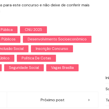
 para este concurso e não deixe de conferir mais
!
 Pública
CNU 2025
 Públicos
Desenvolvimento Socioeconômico
Inclusão Social
Inscrição Concurso
úblico
Política De Cotas
Seguridade Social
Vagas Brasília
In
S
Próximo post
T