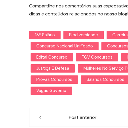
Compartilhe nos comentários suas expectativas
dicas e conteúdos relacionados no nosso blog
13º Salário
Biodiversidade
Carreira
Concurso Nacional Unificado
Concursos
Edital Concurso
FGV Concursos
Justiça E Defesa
Mulheres No Serviço P
Provas Concursos
Salários Concursos
Vagas Governo
Navegação
Post anterior
de