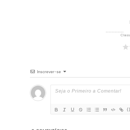
Post
Class
Inscrever-se
{