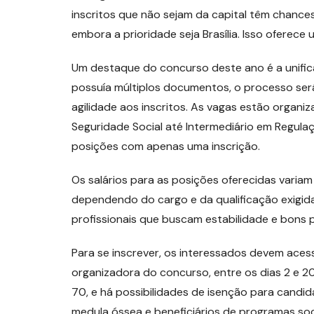
inscritos que não sejam da capital têm chance
embora a prioridade seja Brasília. Isso oferece 
Um destaque do concurso deste ano é a unifica
possuía múltiplos documentos, o processo será
agilidade aos inscritos. As vagas estão orga
Seguridade Social até Intermediário em Regula
posições com apenas uma inscrição.
Os salários para as posições oferecidas variam 
dependendo do cargo e da qualificação exigid
profissionais que buscam estabilidade e bons p
Para se inscrever, os interessados devem acess
organizadora do concurso, entre os dias 2 e 20 
70, e há possibilidades de isenção para cand
medula óssea e beneficiários de programas soci