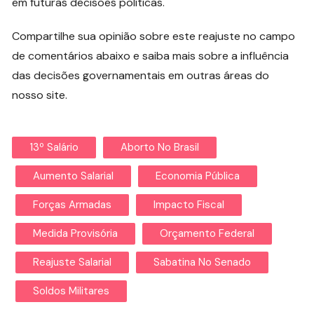
em futuras decisões políticas.
Compartilhe sua opinião sobre este reajuste no campo
de comentários abaixo e saiba mais sobre a influência
das decisões governamentais em outras áreas do
nosso site.
13º Salário
Aborto No Brasil
Aumento Salarial
Economia Pública
Forças Armadas
Impacto Fiscal
Medida Provisória
Orçamento Federal
Reajuste Salarial
Sabatina No Senado
Soldos Militares