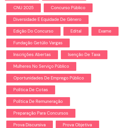
CNU 2025
Concurso Público
Diversidade E Equidade De Gênero
Edição Do Concurso
Edital
Exame
Fundação Getúlio Vargas
Inscrições Abertas
Isenção De Taxa
Mulheres No Serviço Público
Oportunidades De Emprego Público
Política De Cotas
Política De Remuneração
Preparação Para Concursos
Prova Discursiva
Prova Objetiva