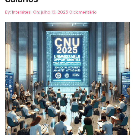
By:
Intersites
On:
julho 19, 2025
0 comentário