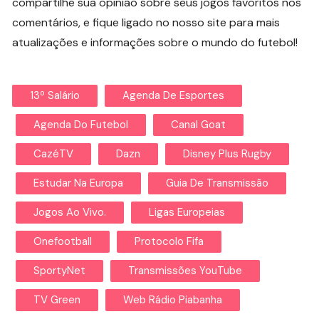
compartilhe sua opinião sobre seus jogos favoritos nos
comentários, e fique ligado no nosso site para mais
atualizações e informações sobre o mundo do futebol!
13º Salário
Agenda De Esportes
Agenda Do Futebol
Canal Goat
CazéTV
Dazn
Disney Plus Rugby
Estudar Na Europa
Guia De Transmissão
Jogos Ao Vivo.
Ligas Europeias
Onefootball
Protocolo Fifa
SportyNet
Transmissões YouTube
TV Green
Web Rádio Piabanha