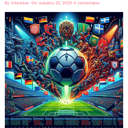
By:
Intersites
On:
outubro 25, 2025
0 comentário