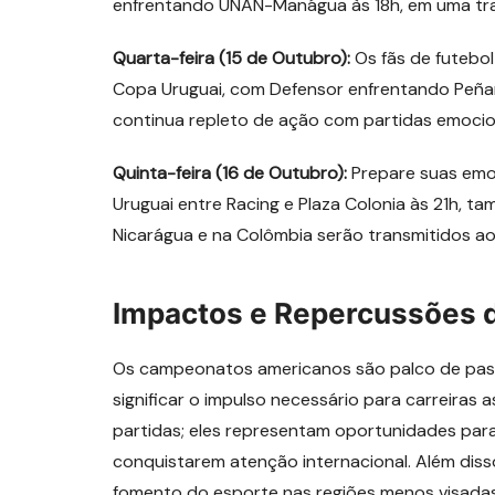
enfrentando UNAN-Manágua às 18h, em uma tran
Quarta-feira (15 de Outubro):
Os fãs de futebo
Copa Uruguai, com Defensor enfrentando Peñarol
continua repleto de ação com partidas emocio
Quinta-feira (16 de Outubro):
Prepare suas emo
Uruguai entre Racing e Plaza Colonia às 21h, t
Nicarágua e na Colômbia serão transmitidos ao
Impactos e Repercussões
Os campeonatos americanos são palco de pass
significar o impulso necessário para carreiras
partidas; eles representam oportunidades para
conquistarem atenção internacional. Além diss
fomento do esporte nas regiões menos visadas