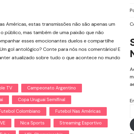
P
nas Américas, estas transmissões não são apenas um
C
ra o público, mas também de uma paixão que não
companhar esses emocionantes duelos e compartilhe
? Um gol antológico? Conte para nós nos comentários! E
nter atualizado sobre tudo o que acontece no mundo
A
m
a
ple TV
Campeonato Argentino
ai
Copa Uruguai Semifinal
E
Futebol Colombiano
Futebol Nas Américas
TVE
Nica Sports
Streaming Esportivo