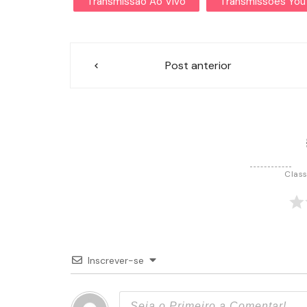
Transmissão Ao Vivo
Transmissões Yo
Navegação
Post anterior
de
Post
Class
Inscrever-se