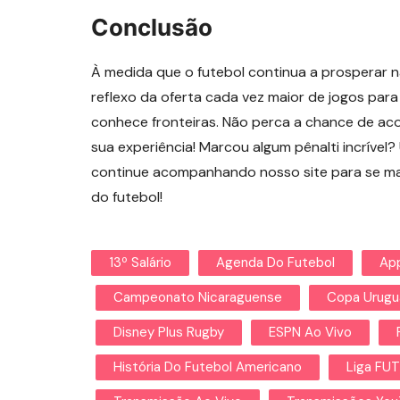
Conclusão
À medida que o futebol continua a prosperar 
reflexo da oferta cada vez maior de jogos pa
conhece fronteiras. Não perca a chance de a
sua experiência! Marcou algum pênalti incrível
continue acompanhando nosso site para se ma
do futebol!
13º Salário
Agenda Do Futebol
Ap
Campeonato Nicaraguense
Copa Urugu
Disney Plus Rugby
ESPN Ao Vivo
História Do Futebol Americano
Liga FU