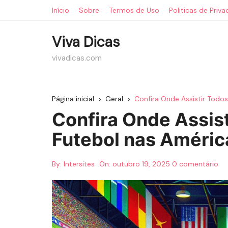
Ir
Início
Sobre
Termos de Uso
Politicas de Priv
para
o
Viva Dicas
conteúdo
vivadicas.com
Página inicial
Geral
Confira Onde Assistir Todo
Confira Onde Assis
Futebol nas Améric
By:
Intersites
On:
outubro 19, 2025
0 comentário