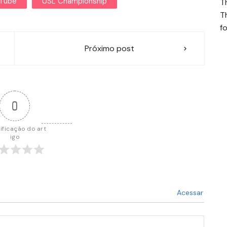
uTube
USL Championship
T
T
fo
Próximo post
0
ificação do art
igo
Acessar