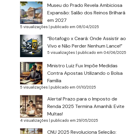
Museu do Prado Revela Ambiciosa
Expansão: Salão dos Reinos Brilhará
em 2027
5 visualizações
|
publicado em 08/04/2025
“Botafogo x Ceará: Onde Assistir ao
Vivo e Não Perder Nenhum Lance!”
5 visualizações
|
publicado em 04/06/2025
Ministro Luiz Fux Impõe Medidas
Contra Apostas Utilizando o Bolsa
Família
5 visualizações
|
publicado em 01/10/2025
Alerta! Prazo para o Imposto de
Renda 2025 Termina Amanhã: Evite
Multas!
4 visualizações
|
publicado em 29/05/2025
CNU 2025 Revoluciona Seleção: