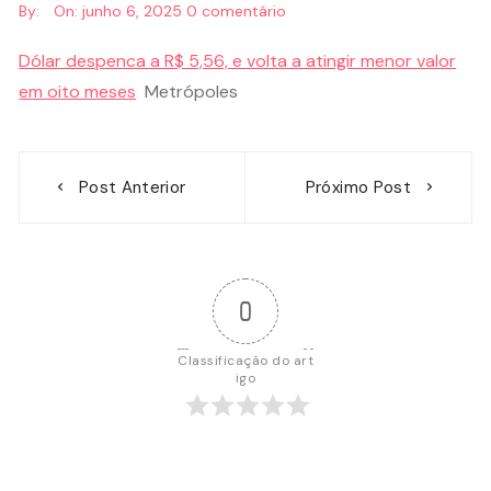
By:
On:
junho 6, 2025
0 comentário
Dólar despenca a R$ 5,56, e volta a atingir menor valor
em oito meses
Metrópoles
Navegação
Post Anterior
Próximo Post
de
Post
0
Classificação do art
igo