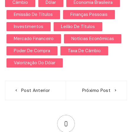
Câmbio
Dólar
Economia Brasileira
Emissão De Títulos
Finanças Pessoais
Investimentos
Leilão De Títulos
Mercado Financeiro
Notícias Econômicas
Poder De Compra
Taxa De Câmbio
Valorização Do Dólar
Navegação
Post Anterior
Próximo Post
de
Post
0