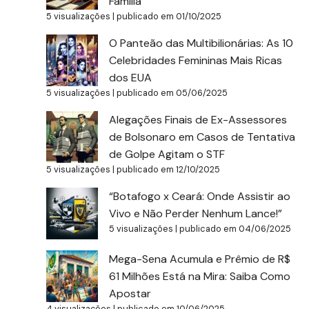
Família
5 visualizações
|
publicado em 01/10/2025
O Panteão das Multibilionárias: As 10
Celebridades Femininas Mais Ricas
dos EUA
5 visualizações
|
publicado em 05/06/2025
Alegações Finais de Ex-Assessores
de Bolsonaro em Casos de Tentativa
de Golpe Agitam o STF
5 visualizações
|
publicado em 12/10/2025
“Botafogo x Ceará: Onde Assistir ao
Vivo e Não Perder Nenhum Lance!”
5 visualizações
|
publicado em 04/06/2025
Mega-Sena Acumula e Prêmio de R$
61 Milhões Está na Mira: Saiba Como
Apostar
4 visualizações
|
publicado em 10/06/2025