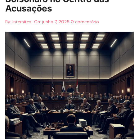
Acusações
By:
Intersites
On:
junho 7, 2025
0 comentário