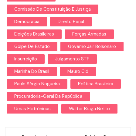
Comissão De Constituição E Justiça
Democracia
Direito Penal
Eleições Brasileiras
Forças Armadas
Golpe De Estado
Governo Jair Bolsonaro
Insurreição
Julgamento STF
Marinha Do Brasil
Mauro Cid
Paulo Sérgio Nogueira
Política Brasileira
Procuradoria-Geral Da República
Urnas Eletrônicas
Walter Braga Netto
Navegação