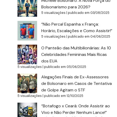
Michelle Bolsonaro: A Nova Força do
Bolsonarismo para 2026?
5 visualizações
|
publicado em 03/08/2025
“Não Perca! Espanha x França:
Horário, Escalações e Como Assistir!”
5 visualizações
|
publicado em 04/06/2025
O Panteão das Multibilionárias: As 10
Celebridades Femininas Mais Ricas
dos EUA
5 visualizações
|
publicado em 05/06/2025
Alegações Finais de Ex-Assessores
de Bolsonaro em Casos de Tentativa
de Golpe Agitam o STF
5 visualizações
|
publicado em 12/10/2025
“Botafogo x Ceará: Onde Assistir ao
Vivo e Não Perder Nenhum Lance!”