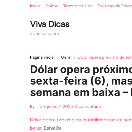
Ir
Início
Sobre
Termos de Uso
Politicas de Priv
para
o
Viva Dicas
conteúdo
vivadicas.com
Página inicial
Geral
Dólar opera próximo da est
Dólar opera próximo
sexta-feira (6), ma
semana em baixa – 
By:
On:
junho 7, 2025
0 comentário
Dólar opera próximo da estabilidade nesta sex
baixa
Bahia.Ba