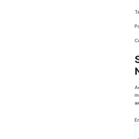
T
P
C
A
m
a
E