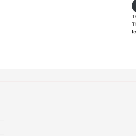
T
T
fo