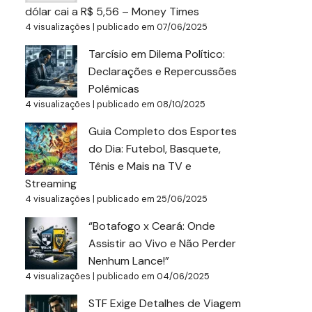
dólar cai a R$ 5,56 – Money Times
4 visualizações
|
publicado em 07/06/2025
Tarcísio em Dilema Político:
Declarações e Repercussões
Polêmicas
4 visualizações
|
publicado em 08/10/2025
Guia Completo dos Esportes
do Dia: Futebol, Basquete,
Tênis e Mais na TV e
Streaming
4 visualizações
|
publicado em 25/06/2025
“Botafogo x Ceará: Onde
Assistir ao Vivo e Não Perder
Nenhum Lance!”
4 visualizações
|
publicado em 04/06/2025
STF Exige Detalhes de Viagem