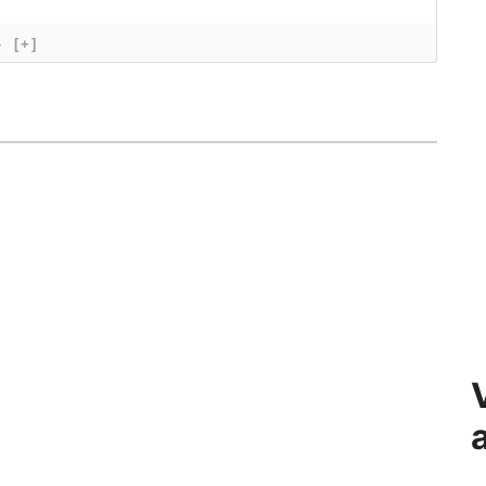
}
[+]