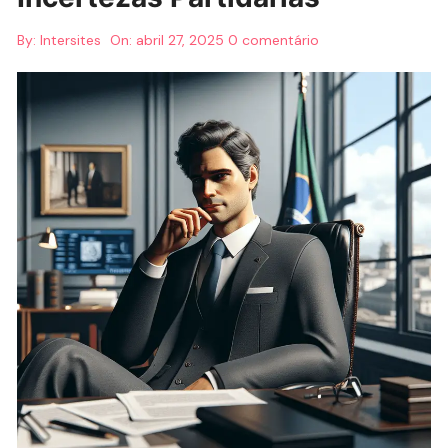
By:
Intersites
On:
abril 27, 2025
0 comentário