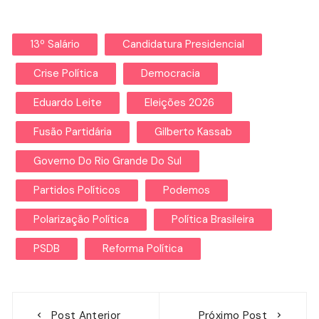
13º Salário
Candidatura Presidencial
Crise Política
Democracia
Eduardo Leite
Eleições 2026
Fusão Partidária
Gilberto Kassab
Governo Do Rio Grande Do Sul
Partidos Políticos
Podemos
Polarização Política
Política Brasileira
PSDB
Reforma Política
Navegação
Post Anterior
Próximo Post