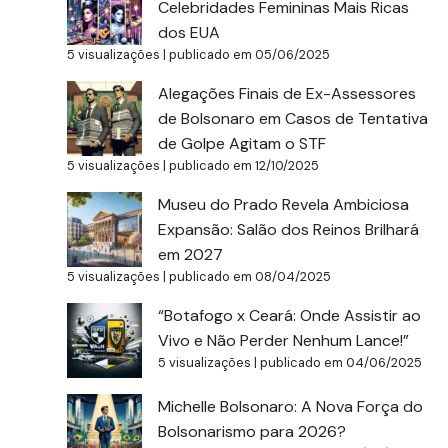
Celebridades Femininas Mais Ricas
dos EUA
5 visualizações
|
publicado em 05/06/2025
Alegações Finais de Ex-Assessores
de Bolsonaro em Casos de Tentativa
de Golpe Agitam o STF
5 visualizações
|
publicado em 12/10/2025
Museu do Prado Revela Ambiciosa
Expansão: Salão dos Reinos Brilhará
em 2027
5 visualizações
|
publicado em 08/04/2025
“Botafogo x Ceará: Onde Assistir ao
Vivo e Não Perder Nenhum Lance!”
5 visualizações
|
publicado em 04/06/2025
Michelle Bolsonaro: A Nova Força do
Bolsonarismo para 2026?