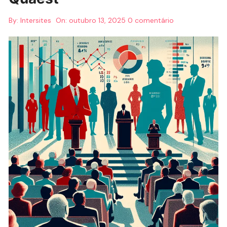
By:
Intersites
On:
outubro 13, 2025
0 comentário