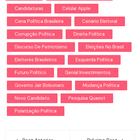
Candidaturas
Celular Apple
Cena Política Brasileira
Cenário Eleitoral
Corrupção Política
Direita Política
Discurso De Patriotismo
Eleições No Brasil
Eleitores Brasileiros
Esquerda Política
Futuro Político
Genial Investimentos
Governo Jair Bolsonaro
Mudança Política
Novo Candidato
Pesquisa Quaest
Polarização Política
Navegação