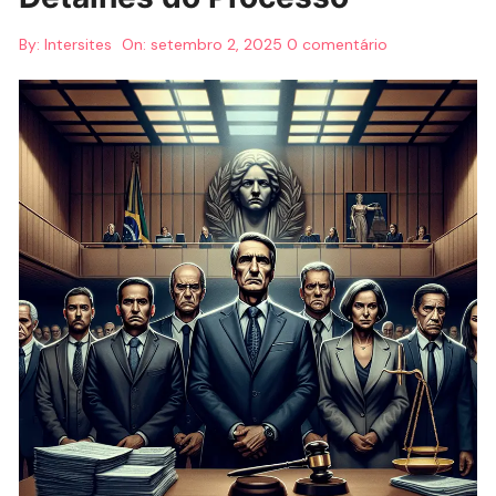
By:
Intersites
On:
setembro 2, 2025
0 comentário