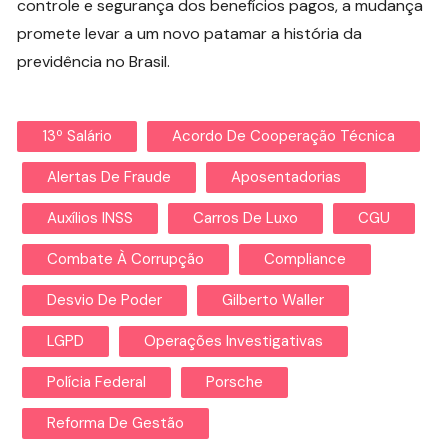
controle e segurança dos benefícios pagos, a mudança
promete levar a um novo patamar a história da
previdência no Brasil.
13º Salário
Acordo De Cooperação Técnica
Alertas De Fraude
Aposentadorias
Auxílios INSS
Carros De Luxo
CGU
Combate À Corrupção
Compliance
Desvio De Poder
Gilberto Waller
LGPD
Operações Investigativas
Polícia Federal
Porsche
Reforma De Gestão