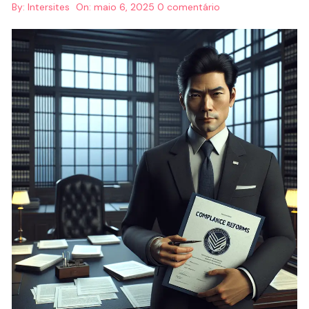
By:
Intersites
On:
maio 6, 2025
0 comentário