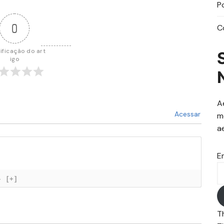
P
0
C
ificação do art
igo
A
Acessar
m
a
E
}
[+]
T