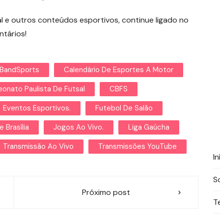
l e outros conteúdos esportivos, continue ligado no
ntários!
BandSports
Calendário De Esportes A Motor
onato Paulista De Futsal
CBFS
Eventos Esportivos.
Futebol De Salão
e Brasília
Jogos Ao Vivo.
Liga Gaúcha
Transmissão Ao Vivo
Transmissões YouTube
In
S
Próximo post
T