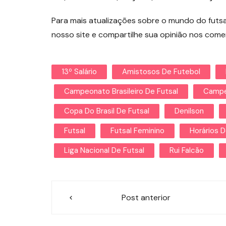
Para mais atualizações sobre o mundo do futsa
nosso site e compartilhe sua opinião nos come
13º Salário
Amistosos De Futebol
Campeonato Brasileiro De Futsal
Campe
Copa Do Brasil De Futsal
Denilson
Futsal
Futsal Feminino
Horários D
Liga Nacional De Futsal
Rui Falcão
Navegação
Post anterior
de