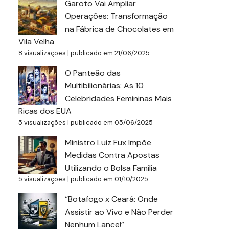
Garoto Vai Ampliar
Operações: Transformação
na Fábrica de Chocolates em
Vila Velha
8 visualizações
|
publicado em 21/06/2025
O Panteão das
Multibilionárias: As 10
Celebridades Femininas Mais
Ricas dos EUA
5 visualizações
|
publicado em 05/06/2025
Ministro Luiz Fux Impõe
Medidas Contra Apostas
Utilizando o Bolsa Família
5 visualizações
|
publicado em 01/10/2025
“Botafogo x Ceará: Onde
Assistir ao Vivo e Não Perder
Nenhum Lance!”