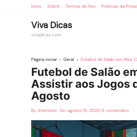
Ir
Início
Sobre
Termos de Uso
Politicas de Priv
para
o
Viva Dicas
conteúdo
vivadicas.com
Página inicial
Geral
Futebol de Salão em Alta: C
Futebol de Salão em
Assistir aos Jogos d
Agosto
By:
Intersites
On:
agosto 15, 2025
0 comentário