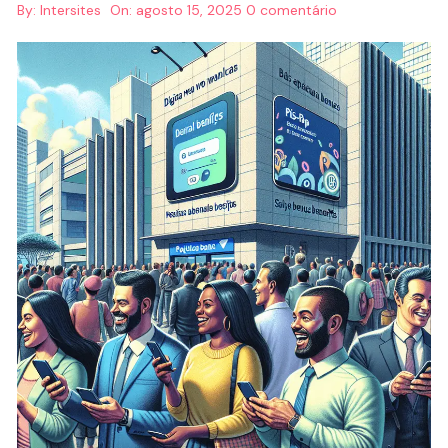
By:
Intersites
On:
agosto 15, 2025
0 comentário