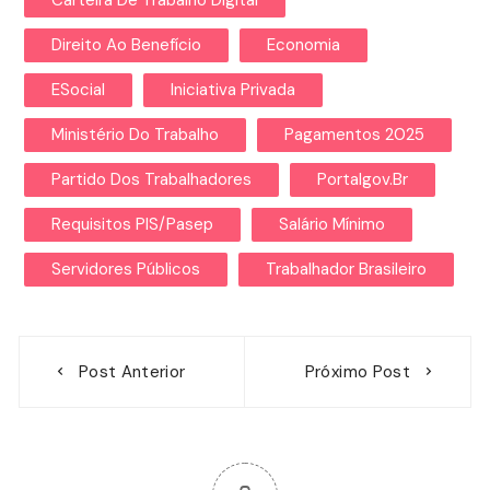
Direito Ao Benefício
Economia
ESocial
Iniciativa Privada
Ministério Do Trabalho
Pagamentos 2025
Partido Dos Trabalhadores
Portalgov.br
Requisitos PIS/Pasep
Salário Mínimo
Servidores Públicos
Trabalhador Brasileiro
Navegação
Post Anterior
Próximo Post
de
Post