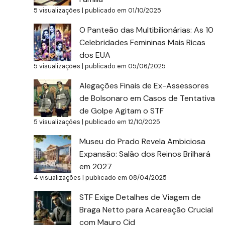
5 visualizações
|
publicado em 01/10/2025
O Panteão das Multibilionárias: As 10
Celebridades Femininas Mais Ricas
dos EUA
5 visualizações
|
publicado em 05/06/2025
Alegações Finais de Ex-Assessores
de Bolsonaro em Casos de Tentativa
de Golpe Agitam o STF
5 visualizações
|
publicado em 12/10/2025
Museu do Prado Revela Ambiciosa
Expansão: Salão dos Reinos Brilhará
em 2027
4 visualizações
|
publicado em 08/04/2025
STF Exige Detalhes de Viagem de
Braga Netto para Acareação Crucial
com Mauro Cid