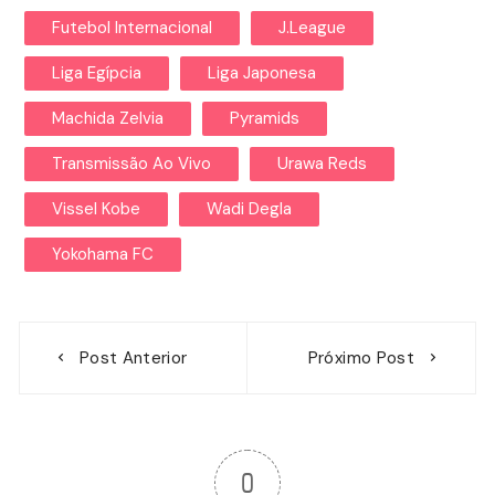
Futebol Internacional
J.League
Liga Egípcia
Liga Japonesa
Machida Zelvia
Pyramids
Transmissão Ao Vivo
Urawa Reds
Vissel Kobe
Wadi Degla
Yokohama FC
Navegação
Post Anterior
Próximo Post
de
Post
0