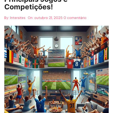
Competições!
By:
Intersites
On:
outubro 21, 2025
0 comentário