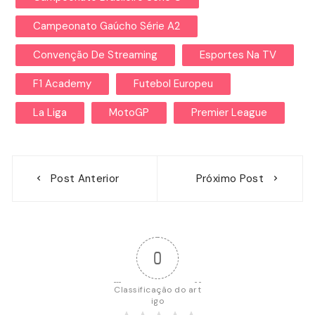
Campeonato Gaúcho Série A2
Convenção De Streaming
Esportes Na TV
F1 Academy
Futebol Europeu
La Liga
MotoGP
Premier League
Navegação
Post Anterior
Próximo Post
de
Post
0
Classificação do art
igo