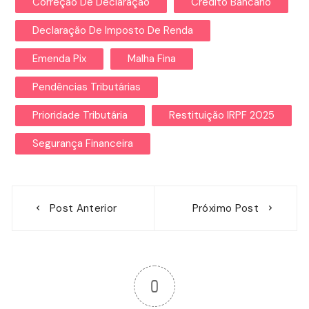
Correção De Declaração
Crédito Bancário
Declaração De Imposto De Renda
Emenda Pix
Malha Fina
Pendências Tributárias
Prioridade Tributária
Restituição IRPF 2025
Segurança Financeira
Navegação
Post Anterior
Próximo Post
de
Post
0