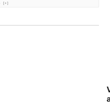
}
[+]