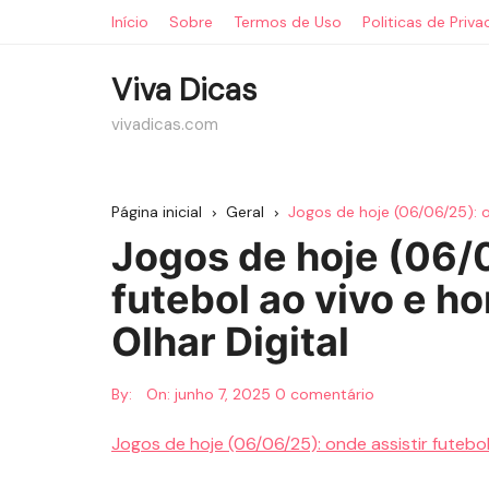
Ir
Início
Sobre
Termos de Uso
Politicas de Priv
para
o
Viva Dicas
conteúdo
vivadicas.com
Página inicial
Geral
Jogos de hoje (06/06/25): on
Jogos de hoje (06/0
futebol ao vivo e ho
Olhar Digital
By:
On:
junho 7, 2025
0 comentário
Jogos de hoje (06/06/25): onde assistir futebol