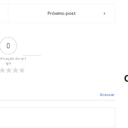
Próximo post
0
ificação do art
igo
Acessar