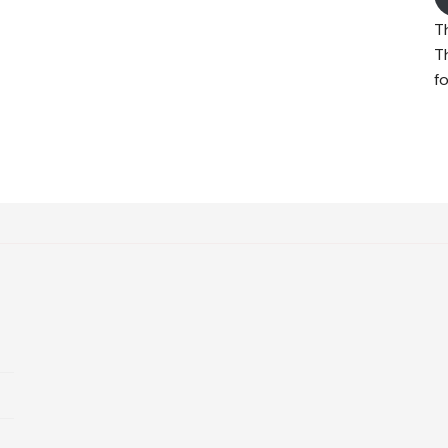
T
T
fo