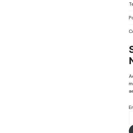
T
P
C
A
m
a
E