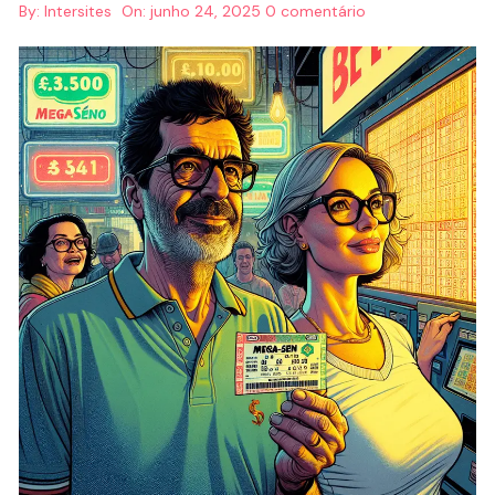
By:
Intersites
On:
junho 24, 2025
0 comentário