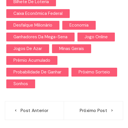
Bilhete De Loteria
Caixa Econômica Federal
Desfalque Milionário
Economia
Ganhadores Da Mega-Sena
Jogo Online
Jogos De Azar
Minas Gerais
Prêmio Acumulado
Probabilidade De Ganhar
Próximo Sorteio
Sonhos
Navegação
Post Anterior
Próximo Post
de
Post