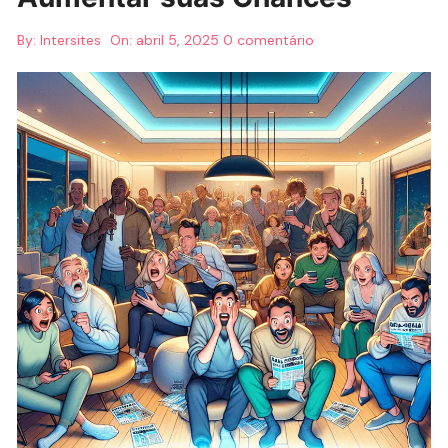
By:
Intersites
On:
abril 5, 2025
0 comentário