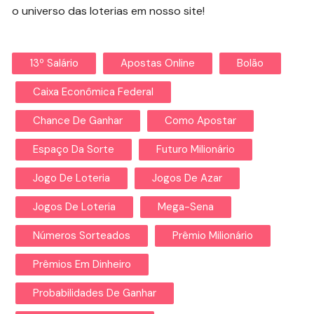
o universo das loterias em nosso site!
13º Salário
Apostas Online
Bolão
Caixa Econômica Federal
Chance De Ganhar
Como Apostar
Espaço Da Sorte
Futuro Milionário
Jogo De Loteria
Jogos De Azar
Jogos De Loteria
Mega-Sena
Números Sorteados
Prêmio Milionário
Prêmios Em Dinheiro
Probabilidades De Ganhar