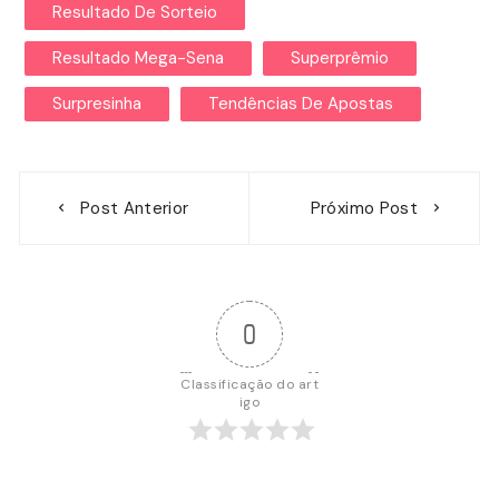
Resultado De Sorteio
Resultado Mega-Sena
Superprêmio
Surpresinha
Tendências De Apostas
Navegação
Post Anterior
Próximo Post
de
Post
0
Classificação do art
igo