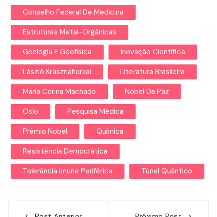
Conselho Federal De Medicina
Estruturas Metal-Orgânicas
Geologia E Geofísica
Inovação Científica
László Krasznahorkai
Literatura Brasileira
María Corina Machado
Nobel Da Paz
Oslo
Pesquisa Médica
Prêmio Nobel
Química
Resistência Democrática
Tolerância Imune Periférica
Túnel Quântico
Navegação
Post Anterior
Próximo Post