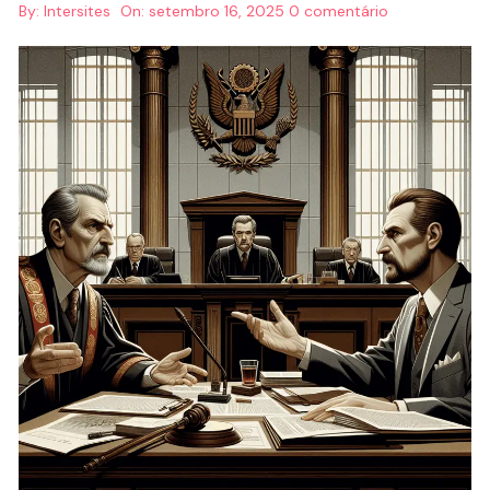
By:
Intersites
On:
setembro 16, 2025
0 comentário