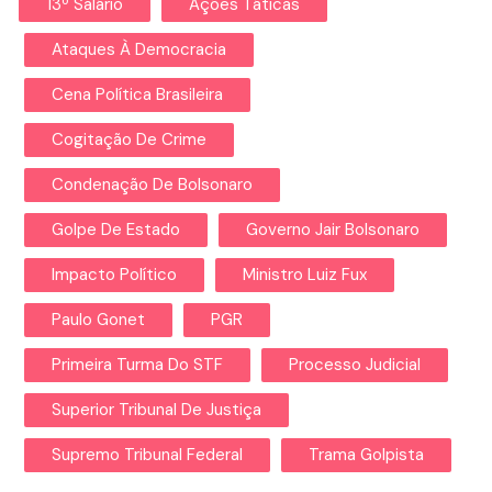
13º Salário
Ações Táticas
Ataques À Democracia
Cena Política Brasileira
Cogitação De Crime
Condenação De Bolsonaro
Golpe De Estado
Governo Jair Bolsonaro
Impacto Político
Ministro Luiz Fux
Paulo Gonet
PGR
Primeira Turma Do STF
Processo Judicial
Superior Tribunal De Justiça
Supremo Tribunal Federal
Trama Golpista