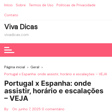
Ir
Início
Sobre
Termos de Uso
Politicas de Privacidade
para
o
Contato
conteúdo
Viva Dicas
vivadicas.com
Página inicial
Geral
Portugal x Espanha: onde assistir, horário e escalações – VEJA
Portugal x Espanha: onde
assistir, horário e escalações
– VEJA
By:
On:
junho 7, 2025
0 comentário