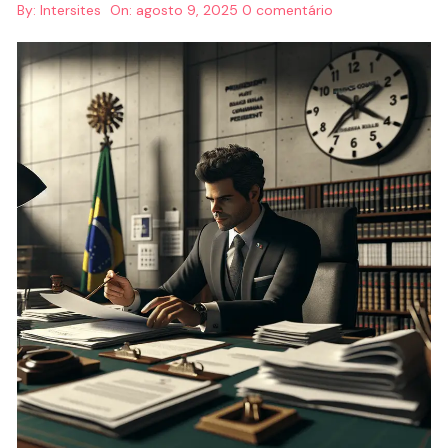
By:
Intersites
On:
agosto 9, 2025
0 comentário