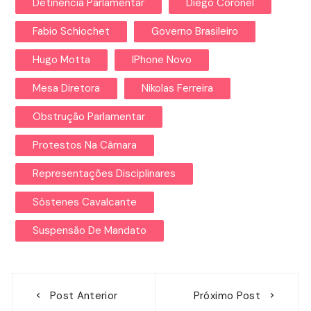
Detinência Parlamentar
Diego Coronel
Fabio Schiochet
Governo Brasileiro
Hugo Motta
IPhone Novo
Mesa Diretora
Nikolas Ferreira
Obstrução Parlamentar
Protestos Na Câmara
Representações Disciplinares
Sóstenes Cavalcante
Suspensão De Mandato
Navegação
Post Anterior
Próximo Post
de