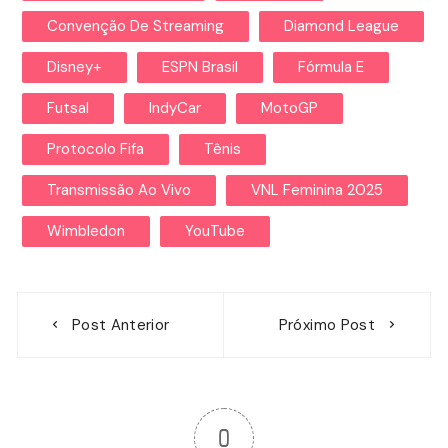
Convenção De Streaming
Diamond League
Disney+
ESPN Brasil
Fórmula E
Futsal
IndyCar
MotoGP
Protocolo Fifa
Tênis
Transmissão Ao Vivo
VNL Feminina 2025
Wimbledon
YouTube
Navegação
Post Anterior
Próximo Post
de
Post
0