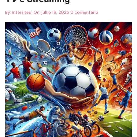
By:
Intersites
On:
julho 16, 2025
0 comentário