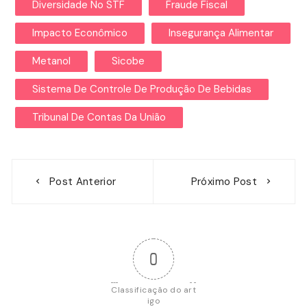
Diversidade No STF
Fraude Fiscal
Impacto Econômico
Insegurança Alimentar
Metanol
Sicobe
Sistema De Controle De Produção De Bebidas
Tribunal De Contas Da União
Navegação
Post Anterior
Próximo Post
de
Post
0
Classificação do art
igo