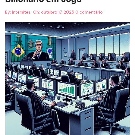
By:
Intersites
On:
outubro 17, 2025
0 comentário