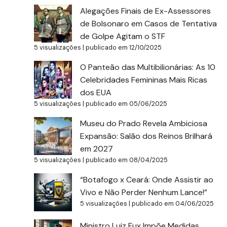
Alegações Finais de Ex-Assessores
de Bolsonaro em Casos de Tentativa
de Golpe Agitam o STF
5 visualizações
|
publicado em 12/10/2025
O Panteão das Multibilionárias: As 10
Celebridades Femininas Mais Ricas
dos EUA
5 visualizações
|
publicado em 05/06/2025
Museu do Prado Revela Ambiciosa
Expansão: Salão dos Reinos Brilhará
em 2027
5 visualizações
|
publicado em 08/04/2025
“Botafogo x Ceará: Onde Assistir ao
Vivo e Não Perder Nenhum Lance!”
5 visualizações
|
publicado em 04/06/2025
Ministro Luiz Fux Impõe Medidas