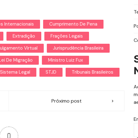
T
s Internacionais
Cumprimento De Pena
P
Extradição
Frações Legais
C
Julgamento Virtual
Jurisprudência Brasileira
Lei De Migração
Ministro Luiz Fux
Sistema Legal
STJD
Tribunais Brasileiros
A
m
Próximo post
a
E
0