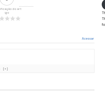
ificação do art
T
igo
T
fo
Acessar
}
[+]