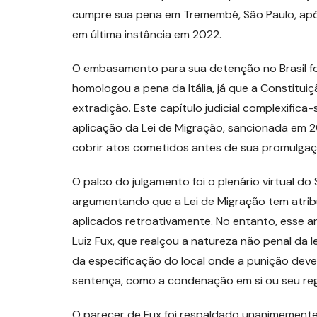
cumpre sua pena em Tremembé, São Paulo, após
em última instância em 2022.
O embasamento para sua detenção no Brasil foi 
homologou a pena da Itália, já que a Constitui
extradição. Este capítulo judicial complexific
aplicação da Lei de Migração, sancionada em 2
cobrir atos cometidos antes de sua promulgaç
O palco do julgamento foi o plenário virtual do 
argumentando que a Lei de Migração tem atrib
aplicados retroativamente. No entanto, esse a
Luiz Fux, que realçou a natureza não penal da l
da especificação do local onde a punição deve 
sentença, como a condenação em si ou seu re
O parecer de Fux foi respaldado unanimemente 