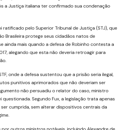
 a Justiça italiana ter confirmado sua condenação
ratificado pelo Superior Tribunal de Justiça (STJ), que
ção Brasileira protege seus cidadãos natos de
a-se ainda mais quando a defesa de Robinho contesta a
017, alegando que esta não deveria retroagir para
ão.
STF, onde a defesa sustentou que a prisão seria ilegal,
utos punitivos aprimorados que não deveriam ser
rgumento não persuadiu o relator do caso, ministro
ei questionada. Segundo Fux, a legislação trata apenas
ser cumprida, sem alterar dispositivos centrais da
gime.
por outros ministros notáveis, incluindo Alexandre de