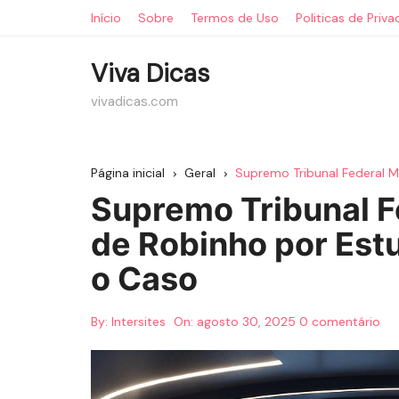
Ir
Início
Sobre
Termos de Uso
Politicas de Priv
para
o
Viva Dicas
conteúdo
vivadicas.com
Página inicial
Geral
Supremo Tribunal Federal M
Supremo Tribunal F
de Robinho por Est
o Caso
By:
Intersites
On:
agosto 30, 2025
0 comentário