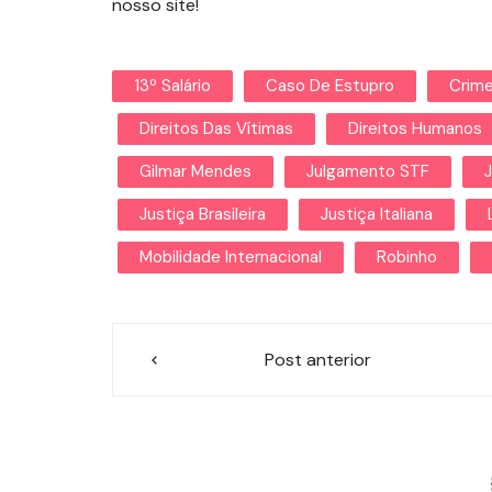
nosso site!
13º Salário
Caso De Estupro
Crime
Direitos Das Vítimas
Direitos Humanos
Gilmar Mendes
Julgamento STF
Justiça Brasileira
Justiça Italiana
Mobilidade Internacional
Robinho
Navegação
Post anterior
de
Post