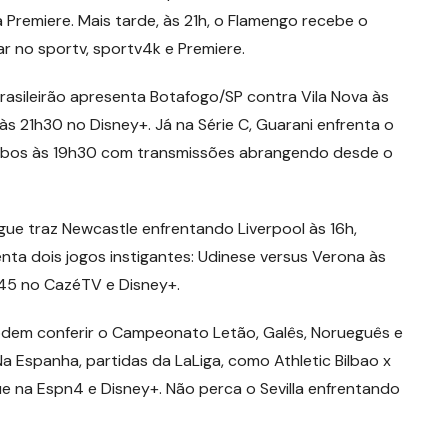
Premiere. Mais tarde, às 21h, o Flamengo recebe o
 no sportv, sportv4k e Premiere.
Brasileirão apresenta Botafogo/SP contra Vila Nova às
s 21h30 no Disney+. Já na Série C, Guarani enfrenta o
ambos às 19h30 com transmissões abrangendo desde o
gue traz Newcastle enfrentando Liverpool às 16h,
senta dois jogos instigantes: Udinese versus Verona às
h45 no CazéTV e Disney+.
odem conferir o Campeonato Letão, Galês, Norueguês e
Na Espanha, partidas da LaLiga, como Athletic Bilbao x
e na Espn4 e Disney+. Não perca o Sevilla enfrentando