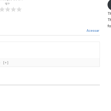
igo
T
T
fo
Acessar
}
[+]