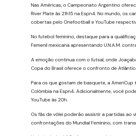
Nas Américas, o Campeonato Argentino oferec
River Plate às 21h15 na Espn4. No mundo, os 
cobertas pelo Onefootball e YouTube respecti
No futebol feminino, destaque para a qualifi
Femenil mexicana apresentando U.N.A.M. contra 
A emoção continua com o futsal, onde Joaçaba 
Copa do Brasil oferece o confronto de Atlânti
Para os que gostam de basquete, a AmeriCup 
Colômbia na Espn4. Adicionalmente, você pode
YouTube às 20h.
Os fãs de vôlei poderão assistir a partidas a
confrontações do Mundial Feminino, com trans