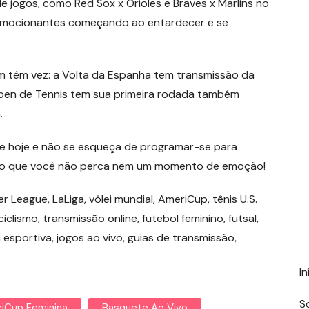
e jogos, como Red Sox x Orioles e Braves x Marlins no
 emocionantes começando ao entardecer e se
m têm vez: a Volta da Espanha tem transmissão da
Open de Tennis tem sua primeira rodada também
.
e hoje e não se esqueça de programar-se para
indo que você não perca nem um momento de emoção!
er League, LaLiga, vôlei mundial, AmeriCup, tênis U.S.
iclismo, transmissão online, futebol feminino, futsal,
esportiva, jogos ao vivo, guias de transmissão,
In
S
iCup Feminina
Basquete Ao Vivo