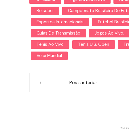
Beisebol
Campeonato Brasileiro De Futs
Esportes Internacionais
Futebol Brasilei
Guias De Transmissão
Jogos Ao Vivo.
Tênis Ao Vivo
Tênis U.S. Open
Tr
Vôlei Mundial
Navegação
Post anterior
de
Post
Class