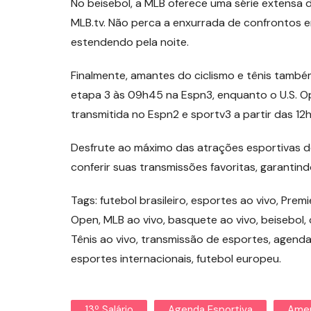
No beisebol, a MLB oferece uma série extensa d
MLB.tv. Não perca a enxurrada de confrontos
estendendo pela noite.
Finalmente, amantes do ciclismo e tênis també
etapa 3 às 09h45 na Espn3, enquanto o U.S. 
transmitida no Espn2 e sportv3 a partir das 12h
Desfrute ao máximo das atrações esportivas d
conferir suas transmissões favoritas, garant
Tags: futebol brasileiro, esportes ao vivo, Premi
Open, MLB ao vivo, basquete ao vivo, beisebol, c
Tênis ao vivo, transmissão de esportes, agenda 
esportes internacionais, futebol europeu.
13º Salário
Agenda Esportiva
Amer