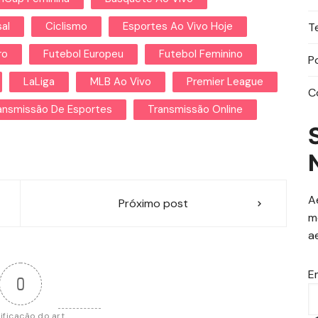
al
Ciclismo
Esportes Ao Vivo Hoje
T
ro
Futebol Europeu
Futebol Feminino
P
LaLiga
MLB Ao Vivo
Premier League
C
ansmissão De Esportes
Transmissão Online
A
Próximo post
m
a
E
0
ificação do art