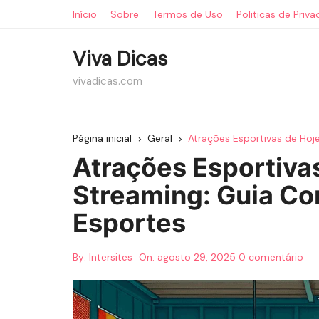
Ir
Início
Sobre
Termos de Uso
Politicas de Priv
para
o
Viva Dicas
conteúdo
vivadicas.com
Página inicial
Geral
Atrações Esportivas de Hoj
Atrações Esportiva
Streaming: Guia Co
Esportes
By:
Intersites
On:
agosto 29, 2025
0 comentário