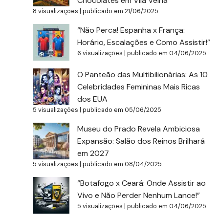
Chocolates em Vila Velha
8 visualizações
|
publicado em 21/06/2025
“Não Perca! Espanha x França:
Horário, Escalações e Como Assistir!”
6 visualizações
|
publicado em 04/06/2025
O Panteão das Multibilionárias: As 10
Celebridades Femininas Mais Ricas
dos EUA
5 visualizações
|
publicado em 05/06/2025
Museu do Prado Revela Ambiciosa
Expansão: Salão dos Reinos Brilhará
em 2027
5 visualizações
|
publicado em 08/04/2025
“Botafogo x Ceará: Onde Assistir ao
Vivo e Não Perder Nenhum Lance!”
5 visualizações
|
publicado em 04/06/2025