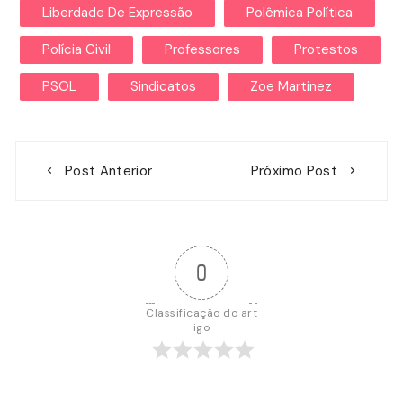
Liberdade De Expressão
Polêmica Política
Polícia Civil
Professores
Protestos
PSOL
Sindicatos
Zoe Martinez
Navegação
Post Anterior
Próximo Post
de
Post
0
Classificação do art
igo