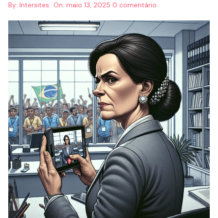
By:
Intersites
On:
maio 13, 2025
0 comentário