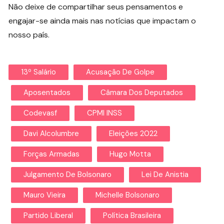
Não deixe de compartilhar seus pensamentos e
engajar-se ainda mais nas notícias que impactam o
nosso país.
13º Salário
Acusação De Golpe
Aposentados
Câmara Dos Deputados
Codevasf
CPMI INSS
Davi Alcolumbre
Eleições 2022
Forças Armadas
Hugo Motta
Julgamento De Bolsonaro
Lei De Anistia
Mauro Vieira
Michelle Bolsonaro
Partido Liberal
Política Brasileira