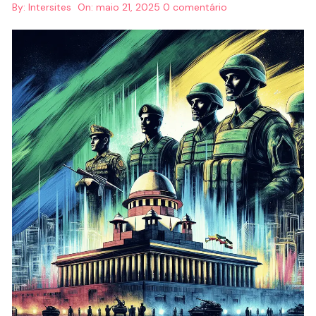
By:
Intersites
On:
maio 21, 2025
0 comentário