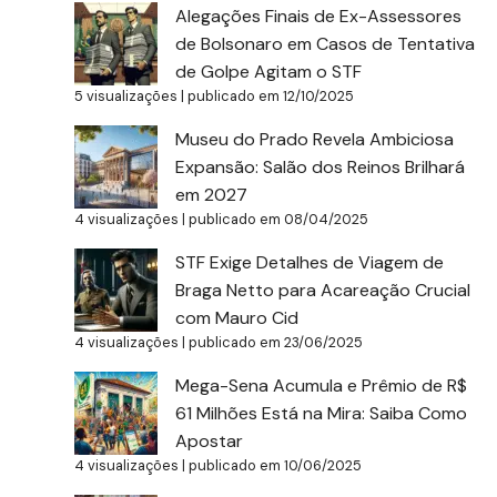
Alegações Finais de Ex-Assessores
de Bolsonaro em Casos de Tentativa
de Golpe Agitam o STF
5 visualizações
|
publicado em 12/10/2025
Museu do Prado Revela Ambiciosa
Expansão: Salão dos Reinos Brilhará
em 2027
4 visualizações
|
publicado em 08/04/2025
STF Exige Detalhes de Viagem de
Braga Netto para Acareação Crucial
com Mauro Cid
4 visualizações
|
publicado em 23/06/2025
Mega-Sena Acumula e Prêmio de R$
61 Milhões Está na Mira: Saiba Como
Apostar
4 visualizações
|
publicado em 10/06/2025