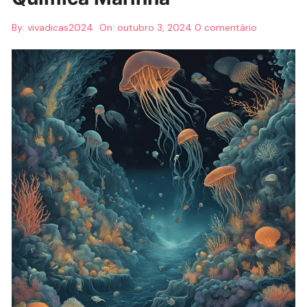
By:
vivadicas2024
On:
outubro 3, 2024
0 comentário