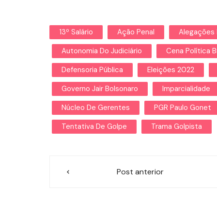
13º Salário
Ação Penal
Alegações 
Autonomia Do Judiciário
Cena Política Br
Defensoria Pública
Eleições 2022
Governo Jair Bolsonaro
Imparcialidade
Núcleo De Gerentes
PGR Paulo Gonet
Tentativa De Golpe
Trama Golpista
Navegação
Post anterior
de
Post