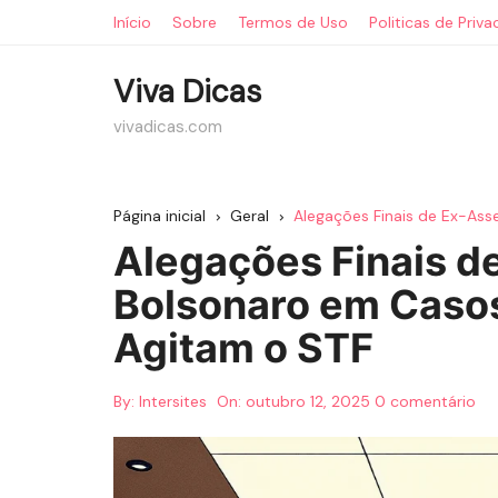
Ir
Início
Sobre
Termos de Uso
Politicas de Priv
para
o
Viva Dicas
conteúdo
vivadicas.com
Página inicial
Geral
Alegações Finais de Ex-Ass
Alegações Finais d
Bolsonaro em Casos
Agitam o STF
By:
Intersites
On:
outubro 12, 2025
0 comentário