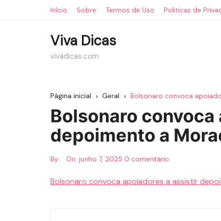
Ir
Início
Sobre
Termos de Uso
Politicas de Priv
para
o
Viva Dicas
conteúdo
vivadicas.com
Página inicial
Geral
Bolsonaro convoca apoiado
Bolsonaro convoca a
depoimento a Morae
By:
On:
junho 7, 2025
0 comentário
Bolsonaro convoca apoiadores a assistir dep
Navegação