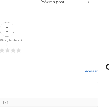
Próximo post
0
ificação do art
igo
Acessar
}
[+]