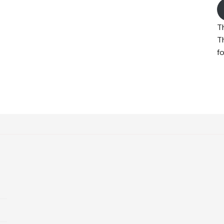
T
T
fo