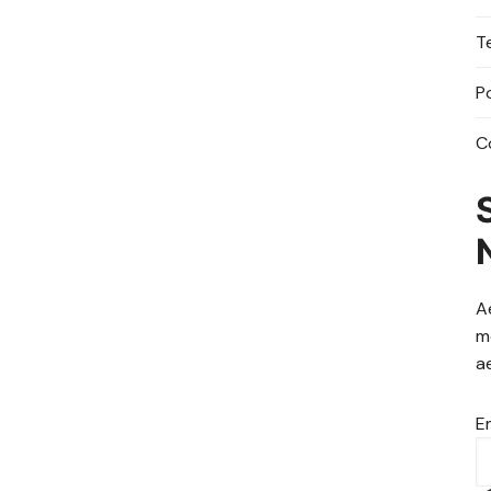
T
P
C
A
m
a
E