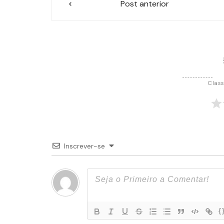
Post anterior
de
Post
Class
Inscrever-se
{