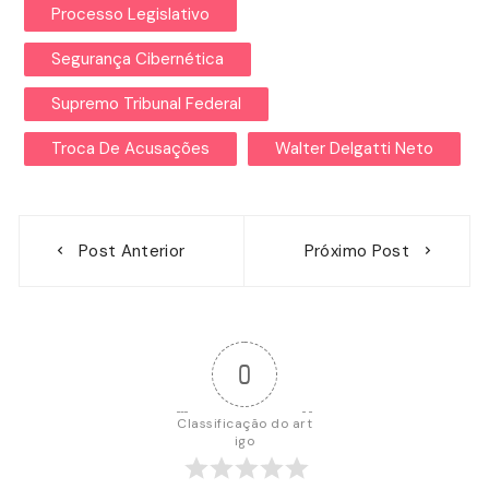
Processo Legislativo
Segurança Cibernética
Supremo Tribunal Federal
Troca De Acusações
Walter Delgatti Neto
Navegação
Post Anterior
Próximo Post
de
Post
0
Classificação do art
igo