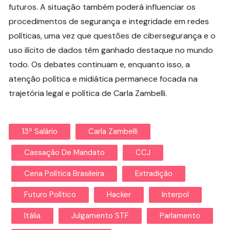
futuros. A situação também poderá influenciar os
procedimentos de segurança e integridade em redes
políticas, uma vez que questões de cibersegurança e o
uso ilícito de dados têm ganhado destaque no mundo
todo. Os debates continuam e, enquanto isso, a
atenção política e midiática permanece focada na
trajetória legal e política de Carla Zambelli.
13º Salário
Carla Zambelli
Cassação De Mandato
CCJ
Cena Política Brasileira
Extradição
Futuro Político
Hacker
Interpol
Itália
Julgamento STF
Parlamento