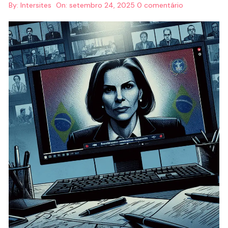
By:
Intersites
On:
setembro 24, 2025
0 comentário