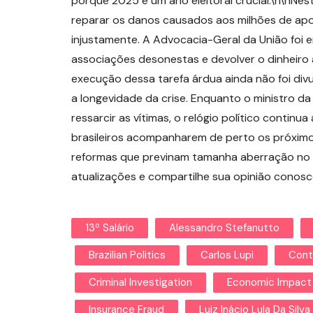
porque 2025 é um ano eleitoral crucial.\n\nNe
reparar os danos causados aos milhões de apo
injustamente. A Advocacia-Geral da União foi
associações desonestas e devolver o dinheiro 
execução dessa tarefa árdua ainda não foi di
a longevidade da crise. Enquanto o ministro d
ressarcir as vítimas, o relógio político continu
brasileiros acompanharem de perto os próximos
reformas que previnam tamanha aberração no s
atualizações e compartilhe sua opinião conos
13º Salário
Alessandro Stefanutto
Brazilian Politics
Carlos Lupi
Cont
Criminal Investigation
Economic Impact
Insurance Fraud
Luiz Inácio Lula Da Silva