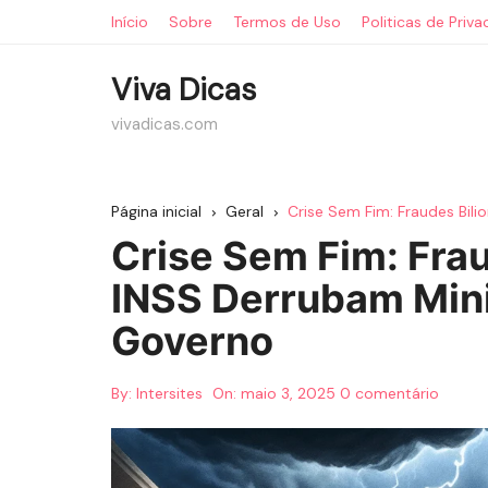
Ir
Início
Sobre
Termos de Uso
Politicas de Priv
para
o
Viva Dicas
conteúdo
vivadicas.com
Página inicial
Geral
Crise Sem Fim: Fraudes Bil
Crise Sem Fim: Frau
INSS Derrubam Mini
Governo
By:
Intersites
On:
maio 3, 2025
0 comentário