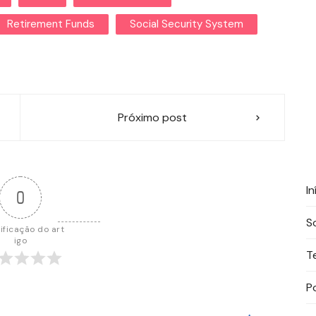
Retirement Funds
Social Security System
Próximo post
In
0
S
ificação do art
igo
T
P