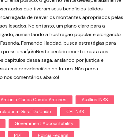
ste drama político, o governo tenta desesperadamente
sentados que tiveram seus benefícios tolidos
 encarregada de reaver os montantes apropriados pelas
aos lesados. No entanto, um plano claro para a
vulgado, aumentando a frustração popular e alongando
a Fazenda, Fernando Haddad, busca estratégias para
a a pressionar.\n\nNeste cenário incerto, resta aos
 capítulos dessa saga, ansiando por justiça e
istema previdenciário no futuro. Não perca
co nos comentários abaixo!
Antonio Carlos Camilo Antunes
Auxílios INSS
roladoria-Geral Da União
CPI INSS
Government Accountability
PDT
Polícia Federal