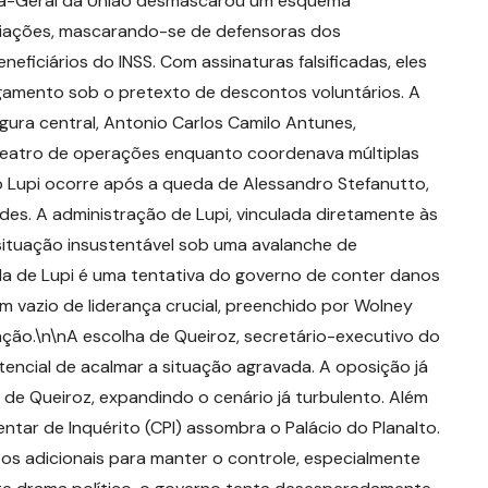
ria-Geral da União desmascarou um esquema
ciações, mascarando-se de defensoras dos
ficiários do INSS. Com assinaturas falsificadas, eles
gamento sob o pretexto de descontos voluntários. A
gura central, Antonio Carlos Camilo Antunes,
teatro de operações enquanto coordenava múltiplas
o Lupi ocorre após a queda de Alessandro Stefanutto,
udes. A administração de Lupi, vinculada diretamente às
situação insustentável sob uma avalanche de
ída de Lupi é uma tentativa do governo de conter danos
um vazio de liderança crucial, preenchido por Wolney
ação.\n\nA escolha de Queiroz, secretário-executivo do
tencial de acalmar a situação agravada. A oposição já
 de Queiroz, expandindo o cenário já turbulento. Além
ntar de Inquérito (CPI) assombra o Palácio do Planalto.
fios adicionais para manter o controle, especialmente