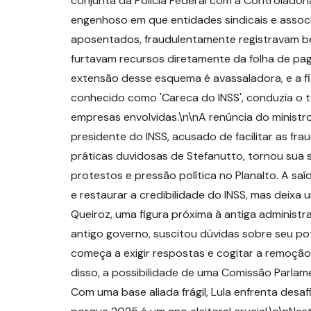
conjunta da Polícia Federal com a Controlado
engenhoso em que entidades sindicais e asso
aposentados, fraudulentamente registravam bene
furtavam recursos diretamente da folha de pa
extensão desse esquema é avassaladora, e a fi
conhecido como 'Careca do INSS', conduzia o 
empresas envolvidas.\n\nA renúncia do ministr
presidente do INSS, acusado de facilitar as fra
práticas duvidosas de Stefanutto, tornou sua 
protestos e pressão política no Planalto. A sa
e restaurar a credibilidade do INSS, mas deixa 
Queiroz, uma figura próxima à antiga administr
antigo governo, suscitou dúvidas sobre seu po
começa a exigir respostas e cogitar a remoção
disso, a possibilidade de uma Comissão Parlame
Com uma base aliada frágil, Lula enfrenta desa