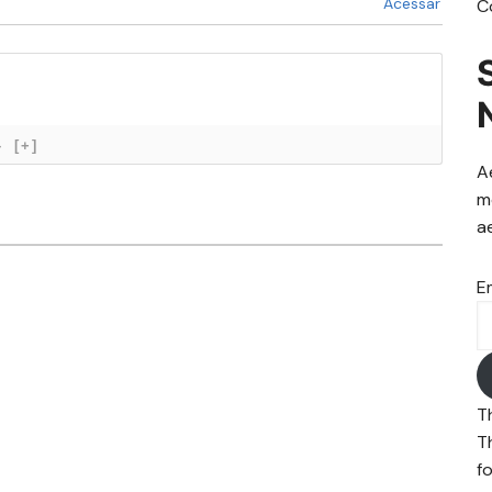
Acessar
C
}
[+]
A
m
a
E
T
T
fo