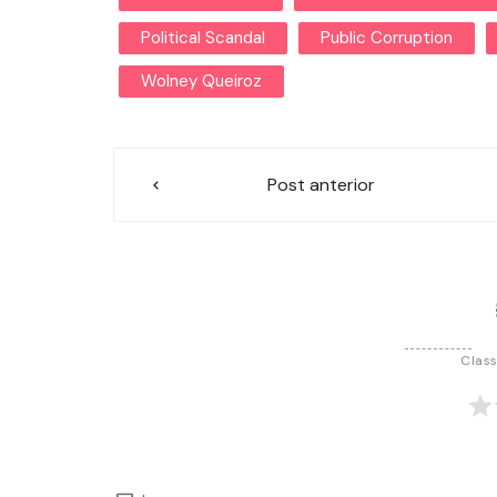
Political Scandal
Public Corruption
Wolney Queiroz
Navegação
Post anterior
de
Post
Class