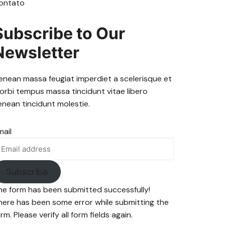
ontato
Subscribe to Our
Newsletter
enean massa feugiat imperdiet a scelerisque et
orbi tempus massa tincidunt vitae libero
enean tincidunt molestie.
mail
Subscribe
he form has been submitted successfully!
here has been some error while submitting the
rm. Please verify all form fields again.