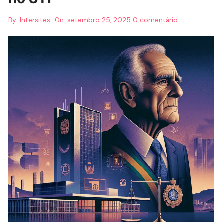
By:
Intersites
On:
setembro 25, 2025
0 comentário