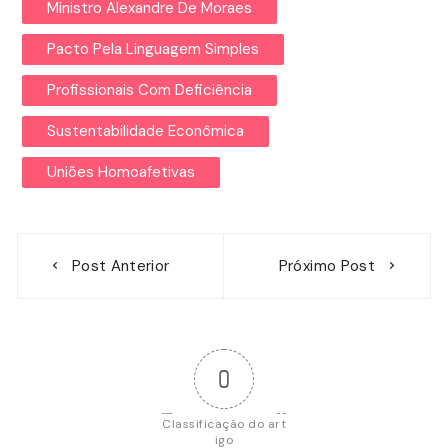
Ministro Alexandre De Moraes
Pacto Pela Linguagem Simples
Profissionais Com Deficiência
Sustentabilidade Econômica
Uniões Homoafetivas
Navegação
Post Anterior
Próximo Post
de
Post
0
Classificação do art
igo