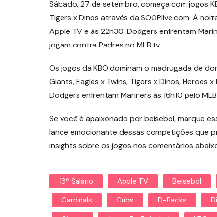
Sábado, 27 de setembro, começa com jogos KBO 
Tigers x Dinos através da SOOPlive.com. À noit
Apple TV e às 22h30, Dodgers enfrentam Marin
jogam contra Padres no MLB.tv.
Os jogos da KBO dominam o madrugada de domi
Giants, Eagles x Twins, Tigers x Dinos, Heroes
Dodgers enfrentam Mariners às 16h10 pelo MLB.
Se você é apaixonado por beisebol, marque e
lance emocionante dessas competições que pr
insights sobre os jogos nos comentários abaixo
13º Salário
Apple TV
Beisebol
Cardinals
Cubs
D-Backs
D