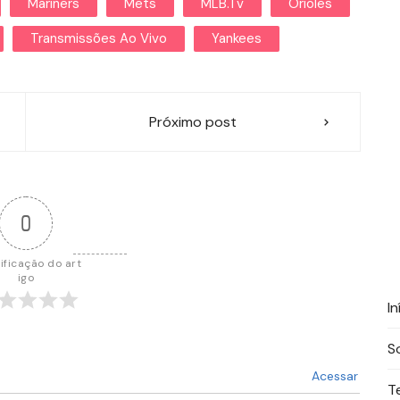
Mariners
Mets
MLB.tv
Orioles
Transmissões Ao Vivo
Yankees
Próximo post
0
ificação do art
igo
In
S
Acessar
T