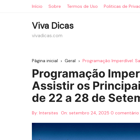
Ir
Início
Sobre
Termos de Uso
Politicas de Priv
para
o
Viva Dicas
conteúdo
vivadicas.com
Página inicial
Geral
Programação Imperdível: Sa
Programação Imperd
Assistir os Princip
de 22 a 28 de Sete
By:
Intersites
On:
setembro 24, 2025
0 comentário