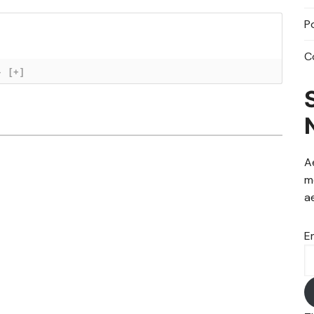
P
C
}
[+]
A
m
a
E