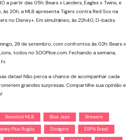
a partir das 05h: Bears x Landers, Eagles x Twins, e
e, às 20h, a MLB apresenta Tigers contra Red Sox na
ers no Disney+. Em simultâneo, às 22h40, D-backs
ngo, 28 de setembro, com confrontos às 02h: Bears x
 x Lions, todos no SOOPlive.com. Fechando a semana,
tv.
ssas datas! Não perca a chance de acompanhar cada
ometem grandes surpresas. Compartilhe sua opinião e
!
Beisebol MLB
Blue Jays
Brewers
isney Plus Rugby
Dodgers
ESPN Brasil