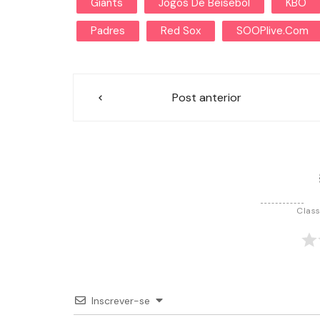
Giants
Jogos De Beisebol
KBO
Padres
Red Sox
SOOPlive.com
Navegação
Post anterior
de
Post
Class
Inscrever-se