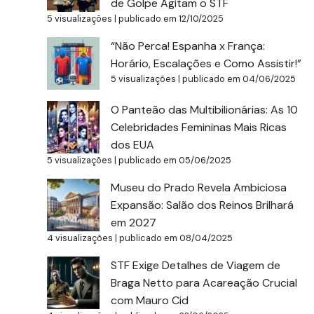
de Golpe Agitam o STF
5 visualizações
|
publicado em 12/10/2025
“Não Perca! Espanha x França:
Horário, Escalações e Como Assistir!”
5 visualizações
|
publicado em 04/06/2025
O Panteão das Multibilionárias: As 10
Celebridades Femininas Mais Ricas
dos EUA
5 visualizações
|
publicado em 05/06/2025
Museu do Prado Revela Ambiciosa
Expansão: Salão dos Reinos Brilhará
em 2027
4 visualizações
|
publicado em 08/04/2025
STF Exige Detalhes de Viagem de
Braga Netto para Acareação Crucial
com Mauro Cid