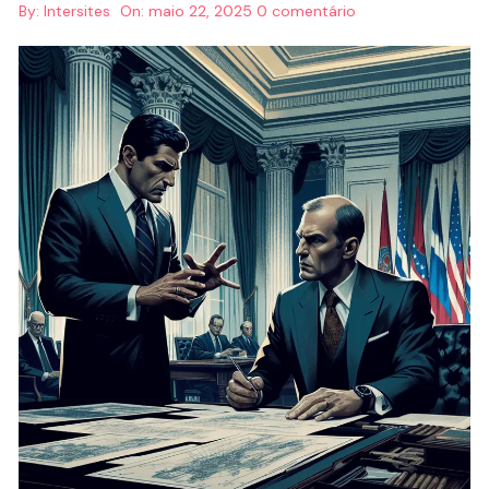
By:
Intersites
On:
maio 22, 2025
0 comentário