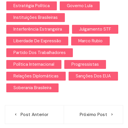
Estratégia Política
Governo Lula
Instituições Brasileiras
Interferência Estrangeira
Julgamento STF
Liberdade De Expressão
Marco Rubio
Partido Dos Trabalhadores
Política Internacional
Progressistas
Relações Diplomáticas
Sanções Dos EUA
Soberania Brasileira
Navegação
Post Anterior
Próximo Post
de