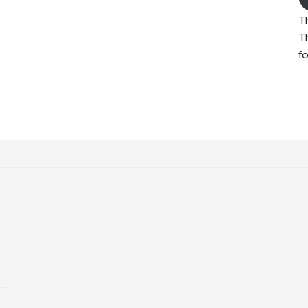
T
T
fo