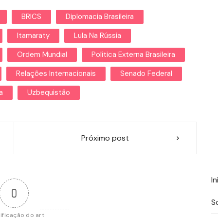
BRICS
Diplomacia Brasileira
Itamaraty
Lula Na Rússia
Ordem Mundial
Política Externa Brasileira
Relações Internacionais
Senado Federal
a
Uzbequistão
Próximo post
In
0
S
ificação do art