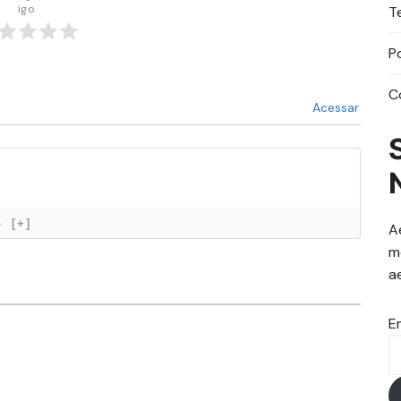
igo
T
P
C
Acessar
}
[+]
A
m
a
E