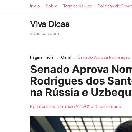
Ir
Início
Sobre
Termos de Uso
Politicas de Priv
para
o
Viva Dicas
conteúdo
vivadicas.com
Página inicial
Geral
Senado Aprova Nomeação de
Senado Aprova Nom
Rodrigues dos San
na Rússia e Uzbequ
By:
Intersites
On:
maio 22, 2025
0 comentário