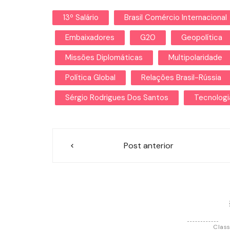
13º Salário
Brasil Comércio Internacional
Embaixadores
G20
Geopolítica
Missões Diplomáticas
Multipolaridade
Política Global
Relações Brasil-Rússia
Sérgio Rodrigues Dos Santos
Tecnologi
Navegação
Post anterior
de
Post
Class