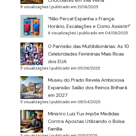
Chocolates em Vila Velha
8 visualizações
|
publicado em 21/06/2025
“Não Perca! Espanha x França:
Horário, Escalações e Como Assistir!”
6 visualizações
|
publicado em 04/06/2025
O Panteão das Multibilionárias: As 10
Celebridades Femininas Mais Ricas
dos EUA
5 visualizações
|
publicado em 05/06/2025
Museu do Prado Revela Ambiciosa
Expansão: Salão dos Reinos Brilhará
em 2027
5 visualizações
|
publicado em 08/04/2025
Ministro Luiz Fux Impõe Medidas
Contra Apostas Utilizando o Bolsa
Família
5 visualizações
|
publicado em 01/10/2025