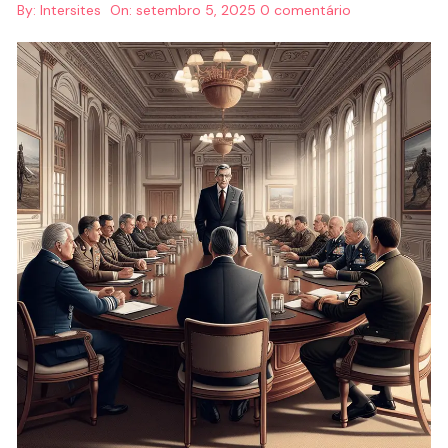
By:
Intersites
On:
setembro 5, 2025
0 comentário